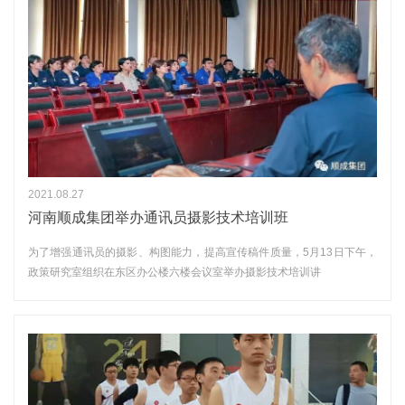
2021.08.27
河南顺成集团举办通讯员摄影技术培训班
为了增强通讯员的摄影、构图能力，提高宣传稿件质量，5月13日下午，
政策研究室组织在东区办公楼六楼会议室举办摄影技术培训讲