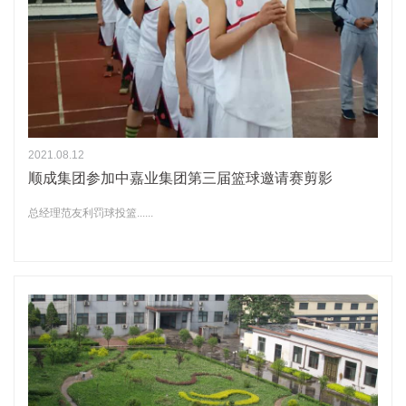
2021.08.12
顺成集团参加中嘉业集团第三届篮球邀请赛剪影
总经理范友利罚球投篮......