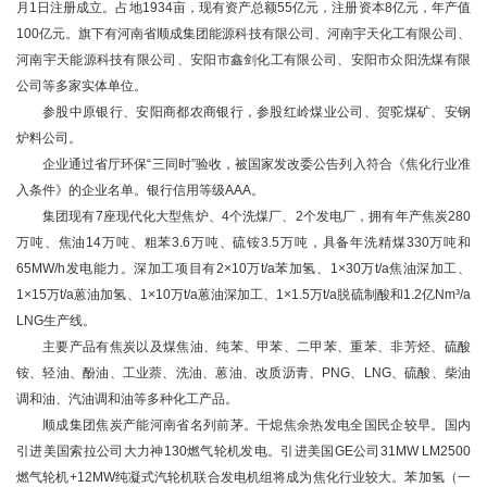
月1日注册成立。占地1934亩，现有资产总额55亿元，注册资本8亿元，年产值
100亿元。旗下有河南省顺成集团能源科技有限公司、河南宇天化工有限公司、
河南宇天能源科技有限公司、安阳市鑫剑化工有限公司、安阳市众阳洗煤有限
公司等多家实体单位。
参股中原银行、安阳商都农商银行，参股红岭煤业公司、贺驼煤矿、安钢
炉料公司。
企业通过省厅环保“三同时”验收，被国家发改委公告列入符合《焦化行业准
入条件》的企业名单。银行信用等级AAA。
集团现有7座现代化大型焦炉、4个洗煤厂、2个发电厂，拥有年产焦炭280
万吨、焦油14万吨、粗苯3.6万吨、硫铵3.5万吨，具备年洗精煤330万吨和
65MW/h发电能力。深加工项目有2×10万t/a苯加氢、1×30万t/a焦油深加工、
1×15万t/a蒽油加氢、1×10万t/a蒽油深加工、1×1.5万t/a脱硫制酸和1.2亿Nm³/a
LNG生产线。
主要产品有焦炭以及煤焦油、纯苯、甲苯、二甲苯、重苯、非芳烃、硫酸
铵、轻油、酚油、工业萘、洗油、蒽油、改质沥青、PNG、LNG、硫酸、柴油
调和油、汽油调和油等多种化工产品。
顺成集团焦炭产能河南省名列前茅。干熄焦余热发电全国民企较早。国内
引进美国索拉公司大力神130燃气轮机发电。引进美国GE公司31MW LM2500
燃气轮机+12MW纯凝式汽轮机联合发电机组将成为焦化行业较大。苯加氢（一