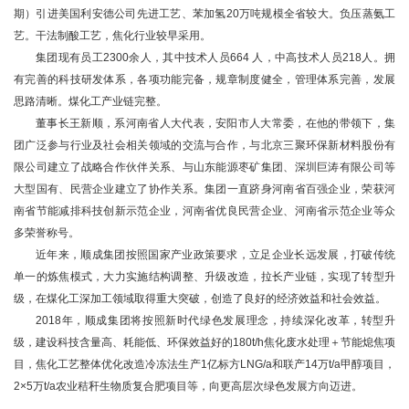
期）引进美国利安德公司先进工艺、苯加氢20万吨规模全省较大。负压蒸氨工
艺。干法制酸工艺，焦化行业较早采用。
集团现有员工2300余人，其中技术人员664 人，中高技术人员218人。拥
有完善的科技研发体系，各项功能完备，规章制度健全，管理体系完善，发展
思路清晰。煤化工产业链完整。
董事长王新顺，系河南省人大代表，安阳市人大常委，在他的带领下，集
团广泛参与行业及社会相关领域的交流与合作，与北京三聚环保新材料股份有
限公司建立了战略合作伙伴关系、与山东能源枣矿集团、深圳巨涛有限公司等
大型国有、民营企业建立了协作关系。集团一直跻身河南省百强企业，荣获河
南省节能减排科技创新示范企业，河南省优良民营企业、河南省示范企业等众
多荣誉称号。
近年来，顺成集团按照国家产业政策要求，立足企业长远发展，打破传统
单一的炼焦模式，大力实施结构调整、升级改造，拉长产业链，实现了转型升
级，在煤化工深加工领域取得重大突破，创造了良好的经济效益和社会效益。
2018年，顺成集团将按照新时代绿色发展理念，持续深化改革，转型升
级，建设科技含量高、耗能低、环保效益好的180t/h焦化废水处理＋节能熄焦项
目，焦化工艺整体优化改造冷冻法生产1亿标方LNG/a和联产14万t/a甲醇项目，
2×5万t/a农业秸秆生物质复合肥项目等，向更高层次绿色发展方向迈进。