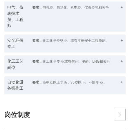
电气、仪
+
要求：
电气类、自动化、机电类、仪表类等相关毕
表技术
业，可接受应届生，有化工企业工作经验或相关技能
员、工程
职称者优先（负责电力电气、仪表的维修维护及保养
师
安装）
加入顺成集团 成就美好未来
安全环保
+
要求：
化工化学类毕业、或有注册安全工程师证。
专工
（负责厂区的安全、监督、教育、迎检）
联系电话：0372-3237863
联系人：张先生
加入顺成集团 成就美好未来
化工工艺
+
要求：
化工化学专 业或有焦化、甲醇、LNG相关行
报名地址：安阳市殷都区铜冶镇南工业路顺成集团东
岗位
业经验。可接受应届生。。
区办公楼215室
联系电话：0372-3237863
岗位具有时效性，请尽快联系。
联系人：张先生
加入顺成集团 成就美好未来
自动化设
+
要求：
高中及以上学历，35岁以下、不限专 业。
报名地址：安阳市殷都区铜冶镇南工业路顺成集团东
备操作工
（负责生产设备的自动化操作）
区办公楼215室
联系电话：0372-3237863
岗位具有时效性，请尽快联系。
联系人：张先生
加入顺成集团 成就美好未来
报名地址：安阳市殷都区铜冶镇南工业路顺成集团东
区办公楼215室
岗位制度

联系电话：0372-3237863
岗位具有时效性，请尽快联系。
联系人：张先生
报名地址：安阳市殷都区铜冶镇南工业路顺成集团东