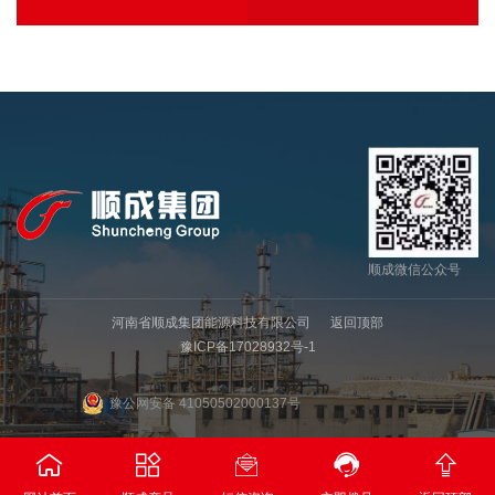
顺成微信公众号
河南省顺成集团能源科技有限公司
返回顶部
豫ICP备17028932号-1
豫公网安备 41050502000137号




